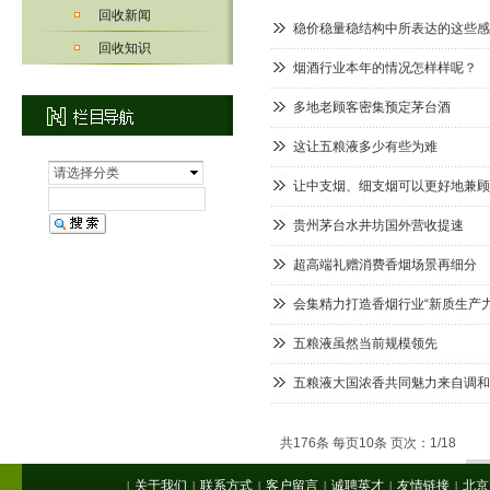
回收新闻
稳价稳量稳结构中所表达的这些感
回收知识
烟酒行业本年的情况怎样样呢？
多地老顾客密集预定茅台酒
这让五粮液多少有些为难
请选择分类
让中支烟、细支烟可以更好地兼顾
贵州茅台水井坊国外营收提速
超高端礼赠消费香烟场景再细分
会集精力打造香烟行业“新质生产力
五粮液虽然当前规模领先
五粮液大国浓香共同魅力来自调和
共176条 每页10条 页次：1/18
首
关于我们
联系方式
客户留言
诚聘英才
友情链接
北京
|
|
|
|
|
|